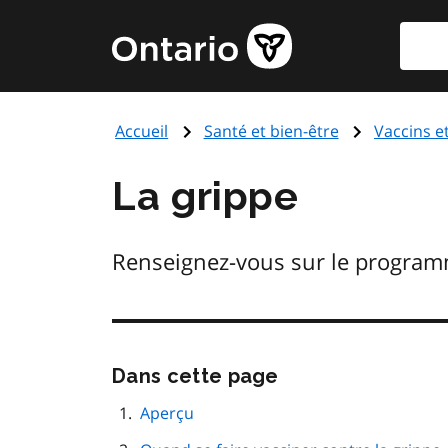
Aller
Reche
Page
au
d'accueil
contenu
du
principal
gouvernement
Accueil
Santé et bien-être
Vaccins e
de
l'Ontario
La grippe
Renseignez-vous sur le programm
Passer
Dans cette page
cette
navigation
Aperçu
de