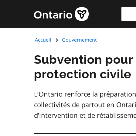
Aller
Reche
Page
au
d'accueil
contenu
du
principal
gouvernement
Accueil
Gouvernement
de
l'Ontario
Subvention pour
protection civile
L’Ontario renforce la préparation
collectivités de partout en Ontar
d’intervention et de rétablisseme