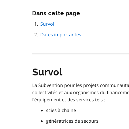
Passer
Dans cette page
cette
navigation
Survol
de
Dates importantes
page
Survol
La Subvention pour les projets communautair
collectivités et aux organismes du financemen
l’équipement et des services tels :
scies à chaîne
génératrices de secours