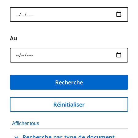
Au
Réinitialiser
Afficher tous
Développer
ou
Recherche par type de document