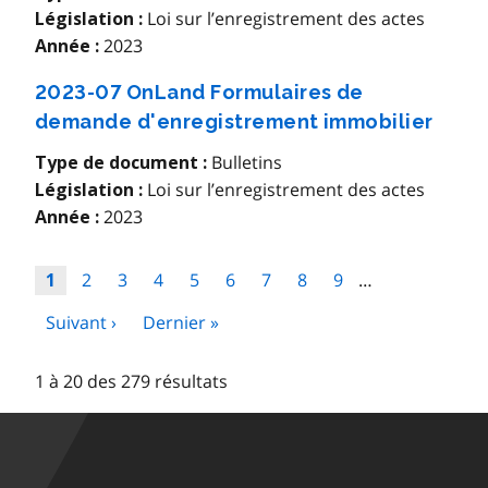
Loi sur l’enregistrement des actes
Législation :
2023
Année :
2023-07 OnLand Formulaires de
demande d'enregistrement immobilier
Bulletins
Type de document :
Loi sur l’enregistrement des actes
Législation :
2023
Année :
Pagination
Page
2
Page
3
Page
4
Page
5
Page
6
Page
7
Page
8
Page
9
…
Page
1
Page
Suivant ›
Dernière
Dernier »
suivante
page
1 à 20 des 279 résultats