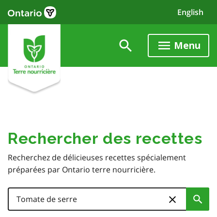
Skip
English
to
main
content
Menu
Rechercher des recettes
Recherchez de délicieuses recettes spécialement
préparées par Ontario terre nourricière.
Search
Sub
Skip