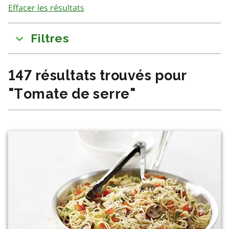
Effacer les résultats
to
results
Filtres
147
résultats trouvés pour
"
Tomate de serre
"
Il y a eu un changement dans le contenu en raison du filt