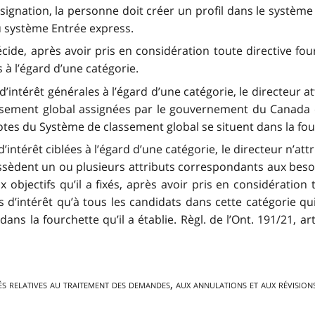
signation, la personne doit créer un profil dans le systèm
u système Entrée express.
ide, après avoir pris en considération toute directive fourni
 à l’égard d’une catégorie.
 d’intérêt générales à l’égard d’une catégorie, le directeur 
ssement global assignées par le gouvernement du Canada et
tes du Système de classement global se situent dans la fourc
 d’intérêt ciblées à l’égard d’une catégorie, le directeur n’at
ssèdent un ou plusieurs attributs correspondants aux besoi
x objectifs qu’il a fixés, après avoir pris en considération 
ons d’intérêt qu’à tous les candidats dans cette catégorie q
s la fourchette qu’il a établie. Règl. de l’Ont. 191/21, art. 1
s relatives au traitement des demandes, aux annulations et aux révisions