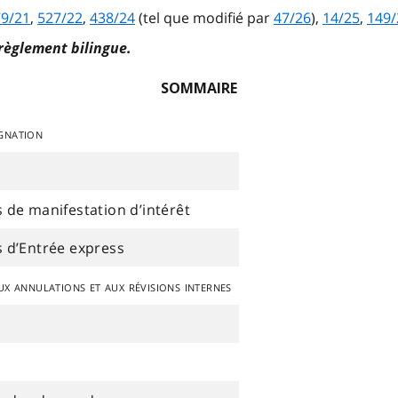
9/21
,
527/22
,
438/24
(tel que modifié par
47/26
),
14/25
,
149/
 règlement bilingue.
SOMMAIRE
ignation
s de manifestation d’intérêt
es d’Entrée express
x annulations et aux révisions internes