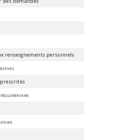
ur des demandes
aux renseignements personnels
ratives
prescrites
 réglementaire
itoire