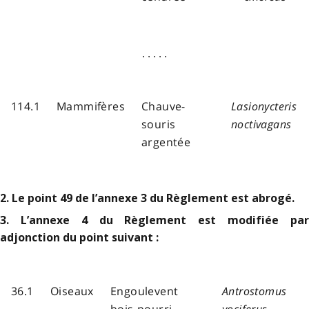
. . . . .
114.1
Mammifères
Chauve-
Lasionycteris
souris
noctivagans
argentée
2. Le point 49 de l’annexe 3 du Règlement est abrogé.
3. L’annexe 4 du Règlement est modifiée par
adjonction du point suivant :
36.1
Oiseaux
Engoulevent
Antrostomus
bois-pourri
vociferus