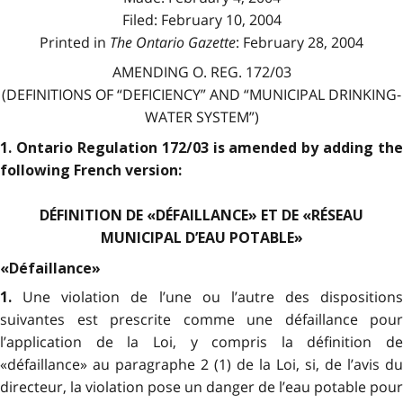
Filed: February 10, 2004
Printed in
The Ontario Gazette
: February 28, 2004
AMENDING O. REG. 172/03
(DEFINITIONS OF
“D
EFICIENCY” AND
“M
UNICIPAL
D
RINKING
-
W
ATER
S
YSTEM”)
1. Ontario Regulation 172/03 is amended by adding the
following French version:
DÉFINITION DE «DÉFAILLANCE» ET DE «RÉSEAU
MUNICIPAL D’EAU POTABLE»
«Défaillance»
Une violation de l’une ou l’autre des dispositions
1.
suivantes est prescrite comme une défaillance pour
l’application de la Loi, y compris la définition de
«défaillance» au paragraphe 2 (1) de la Loi, si, de l’avis du
directeur, la violation pose un danger de l’eau potable pour