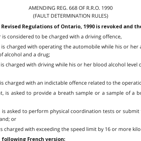
AMENDING REG. 668 OF R.R.O. 1990
(FAULT DETERMINATION RULES)
e Revised Regulations of Ontario, 1990 is revoked and th
r is considered to be charged with a driving offence,
iver is charged with operating the automobile while his or he
of alcohol and a drug;
iver is charged with driving while his or her blood alcohol lev
ver is charged with an indictable offence related to the operat
ident, is asked to provide a breath sample or a sample of a
ent, is asked to perform physical coordination tests or submi
and; or
iver is charged with exceeding the speed limit by 16 or more ki
 following French version: