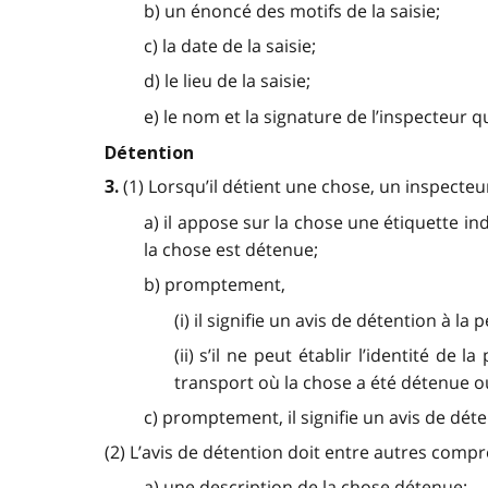
b) un énoncé des motifs de la saisie;
c) la date de la saisie;
d) le lieu de la saisie;
e) le nom et la signature de l’inspecteur q
Détention
(1) Lorsqu’il détient une chose, un inspecteur 
3.
a) il appose sur la chose une étiquette in
la chose est détenue;
b) promptement,
(i) il signifie un avis de détention à 
(ii) s’il ne peut établir l’identité d
transport où la chose a été détenue o
c) promptement, il signifie un avis de déten
(2) L’avis de détention doit entre autres compre
a) une description de la chose détenue;