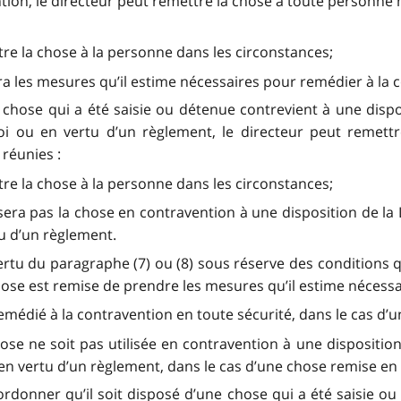
tion, le directeur peut remettre la chose à toute personne
ettre la chose à la personne dans les circonstances;
ra les mesures qu’il estime nécessaires pour remédier à la 
la chose qui a été saisie ou détenue contrevient à une dis
Loi ou en vertu d’un règlement, le directeur peut reme
 réunies :
ettre la chose à la personne dans les circonstances;
lisera pas la chose en contravention à une disposition de 
rtu d’un règlement.
ertu du paragraphe (7) ou (8) sous réserve des conditions q
hose est remise de prendre les mesures qu’il estime nécessai
t remédié à la contravention en toute sécurité, dans le cas 
chose ne soit pas utilisée en contravention à une dispositi
u en vertu d’un règlement, dans le cas d’une chose remise en
ordonner qu’il soit disposé d’une chose qui a été saisie ou 