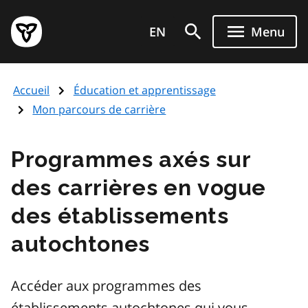
Passer
au
EN
Menu
contenu
principal
Accueil
Éducation et apprentissage
Mon parcours de carrière
Programmes axés sur
des carrières en vogue
des établissements
autochtones
Accéder aux programmes des
établissements autochtones qui vous