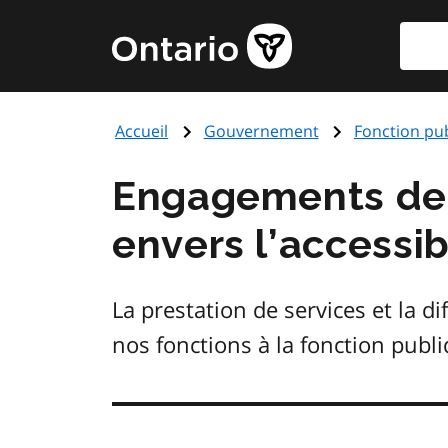
Aller
Reche
Page
au
d'accueil
contenu
du
principal
gouvernement
Accueil
Gouvernement
Fonction pu
de
l'Ontario
Engagements de l
envers l’accessib
La prestation de services et la 
nos fonctions à la fonction publi