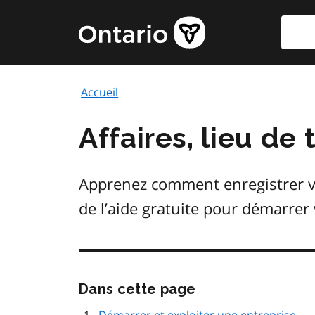
Aller
Reche
Page
au
d'accueil
contenu
du
principal
gouvernement
Accueil
de
l'Ontario
Affaires, lieu de
Apprenez comment enregistrer vo
de l’aide gratuite pour démarrer 
Passer
Dans cette page
cette
navigation