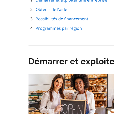
Démarrer et exploiter une entreprise
de
Obtenir de l’aide
page
Possibilités de financement
Programmes par région
Démarrer et exploite