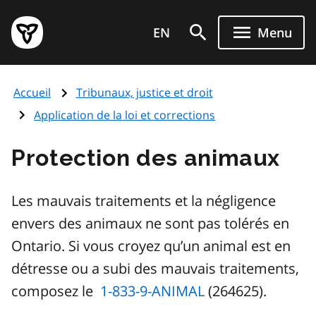
Aller
Page
au
EN
Menu
d'accueil
contenu
du
principal
gouvernement
Accueil
Tribunaux, justice et droit
de
l'Ontario
Application de la loi et corrections
Protection des animaux
Les mauvais traitements et la négligence
envers des animaux ne sont pas tolérés en
Ontario. Si vous croyez qu’un animal est en
détresse ou a subi des mauvais traitements,
composez le
1-833-9-ANIMAL
(264625).