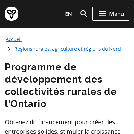
Aller
Page
au
EN
Menu
d'accueil
contenu
du
principal
gouvernement
Accueil
de
l'Ontario
Régions rurales, agriculture et régions du Nord
Programme de
développement des
collectivités rurales de
l’Ontario
Obtenez du financement pour créer des
entreprises solides, stimuler la croissance