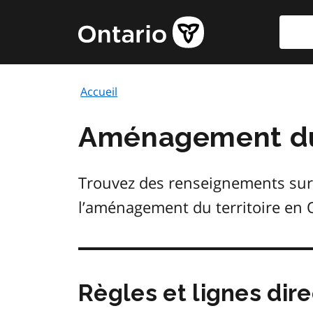
Aller
Reche
Page
au
d'accueil
contenu
du
principal
gouvernement
Accueil
de
l'Ontario
Aménagement du 
Trouvez des renseignements sur les
l’aménagement du territoire en 
Règles et lignes dire