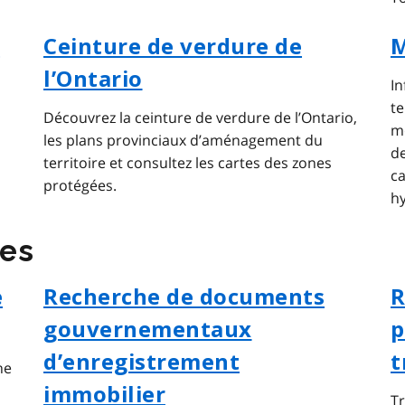
d
Ceinture de verdure de
M
l’Ontario
I
te
Découvrez la ceinture de verdure de l’Ontario,
mo
les plans provinciaux d’aménagement du
de
territoire et consultez les cartes des zones
ca
protégées.
h
ces
e
Recherche de documents
R
gouvernementaux
p
d’enregistrement
t
ne
immobilier
Tr