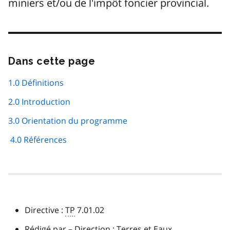
miniers et/ou de l'impôt foncier provincial.
Dans cette page
Passer
cette
navigation
1.0 Définitions
de
2.0 Introduction
page
3.0 Orientation du programme
4.0 Références
Directive :
TP
7.01.02
Rédigé par – Direction : Terres et Eaux