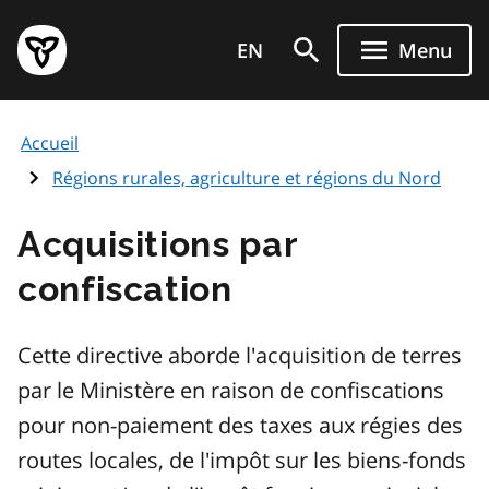
Aller
Page
au
EN
Menu
d'accueil
contenu
du
principal
gouvernement
Accueil
de
l'Ontario
Régions rurales, agriculture et régions du Nord
Acquisitions par
confiscation
Cette directive aborde l'acquisition de terres
par le Ministère en raison de confiscations
pour non-paiement des taxes aux régies des
routes locales, de l'impôt sur les biens-fonds