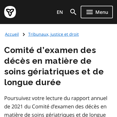
Aller
Page
au
EN
Menu
d'accueil
contenu
du
principal
gouvernement
Accueil
Tribunaux, justice et droit
de
l'Ontario
Comité d’examen des
décès en matière de
soins gériatriques et de
longue durée
Poursuivez votre lecture du rapport annuel
de 2021 du Comité d’examen des décès en
matière de soins gériatriques et de longue