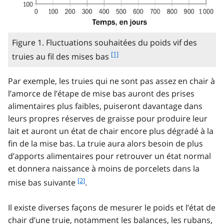
Figure 1. Fluctuations souhaitées du poids vif des
f
[1]
truies au fil des mises bas
o
o
Par exemple, les truies qui ne sont pas assez en chair à
t
l’amorce de l’étape de mise bas auront des prises
n
alimentaires plus faibles, puiseront davantage dans
o
t
leurs propres réserves de graisse pour produire leur
e
lait et auront un état de chair encore plus dégradé à la
1
fin de la mise bas. La truie aura alors besoin de plus
d’apports alimentaires pour retrouver un état normal
et donnera naissance à moins de porcelets dans la
f
[2]
mise bas suivante
.
o
o
Il existe diverses façons de mesurer le poids et l’état de
t
chair d’une truie, notamment les balances, les rubans,
n