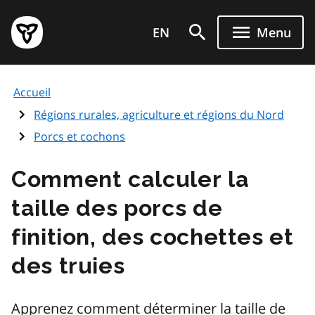
Aller
Page
au
EN
Menu
d'accueil
contenu
du
principal
gouvernement
Accueil
de
l'Ontario
Régions rurales, agriculture et régions du Nord
Porcs et cochons
Comment calculer la
taille des porcs de
finition, des cochettes et
des truies
Apprenez comment déterminer la taille de