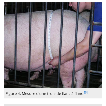
f
[3]
Figure 4. Mesure d’une truie de flanc à flanc
.
o
o