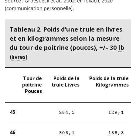
Source : Groesbeck et al., 2002, et Tokach, 2020
(communication personnelle).
Tableau 2. Poids d’une truie en livres
et en kilogrammes selon la mesure
du tour de poitrine (pouces), +/– 30
lb
Tour de
Poids de la
Poids de la truie
poitrine
truie Livres
Kilogrammes
Pouces
45
284,5
129,1
46
306,1
138,8