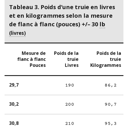
t
Tableau 3. Poids d’une truie en livres
n
o
et en kilogrammes selon la mesure
t
de flanc à flanc (pouces) +/– 30
lb
e
3
Mesure de
Poids de la
Poids de la
flanc à flanc
truie
truie
Pouces
Livres
Kilogrammes
29,7
190
86,2
30,2
200
90,7
30,8
210
95,3