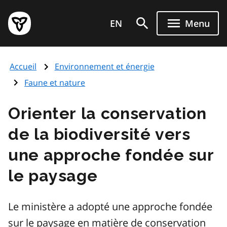
Aller
Page
au
EN
Menu
d'accueil
contenu
du
principal
gouvernement
Accueil
Environnement et énergie
de
l'Ontario
Faune et nature
Orienter la conservation
de la biodiversité vers
une approche fondée sur
le paysage
Le ministère a adopté une approche fondée
sur le paysage en matière de conservation