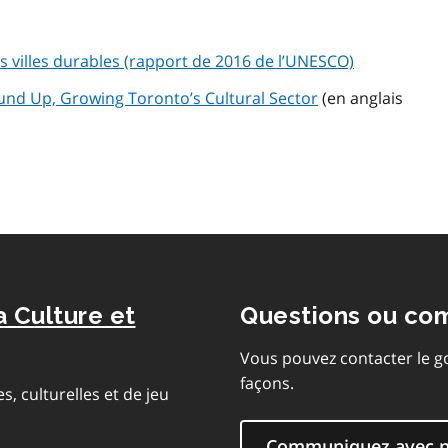
des villes durables (rapport de 2016 de l’UNESCO)
und Up, Growing Toronto’s Cultural Sector
(en anglais
a Culture et
Questions ou co
Vous pouvez contacter le g
façons.
s, culturelles et de jeu
Communiquez avec 