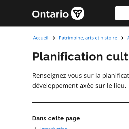
Aller
Reche
Page
au
d'accueil
contenu
du
principal
gouvernement
Accueil
Patrimoine, arts et histoire
de
l'Ontario
Planification cul
Renseignez-vous sur la planificat
développement axée sur le lieu.
Passer
Dans cette page
cette
navigation