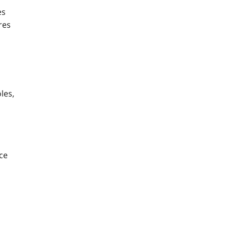
es
res
les,
ce