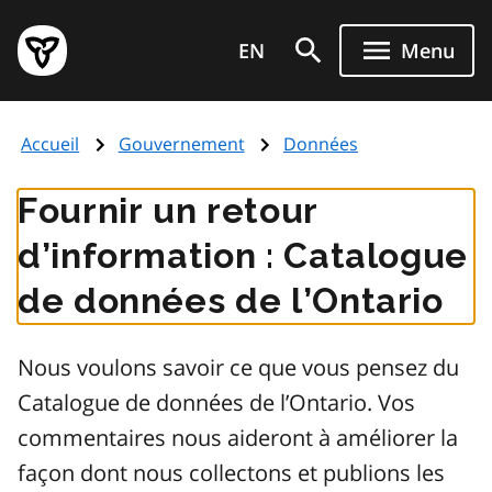
Aller
Page
au
EN
Menu
d'accueil
contenu
du
principal
gouvernement
Accueil
Gouvernement
Données
de
l'Ontario
Fournir un retour
d’information : Catalogue
de données de l’Ontario
Nous voulons savoir ce que vous pensez du
Catalogue de données de l’Ontario. Vos
commentaires nous aideront à améliorer la
façon dont nous collectons et publions les