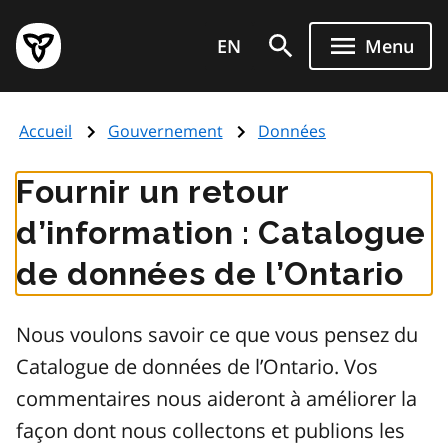
Aller
Page
au
EN
Menu
d'accueil
contenu
du
principal
gouvernement
Accueil
Gouvernement
Données
de
l'Ontario
Fournir un retour
d’information : Catalogue
de données de l’Ontario
Nous voulons savoir ce que vous pensez du
Catalogue de données de l’Ontario. Vos
commentaires nous aideront à améliorer la
façon dont nous collectons et publions les