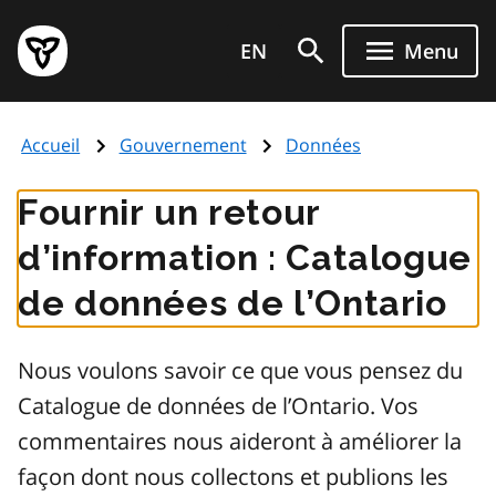
Aller
Page
au
EN
Menu
d'accueil
contenu
du
principal
gouvernement
Accueil
Gouvernement
Données
de
l'Ontario
Fournir un retour
d’information : Catalogue
de données de l’Ontario
Nous voulons savoir ce que vous pensez du
Catalogue de données de l’Ontario. Vos
commentaires nous aideront à améliorer la
façon dont nous collectons et publions les