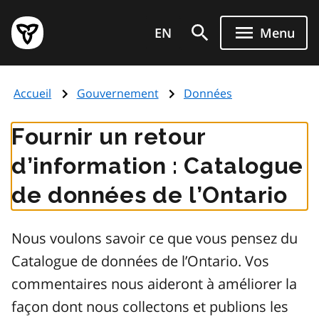
Aller
Page
au
EN
Menu
d'accueil
contenu
du
principal
gouvernement
Accueil
Gouvernement
Données
de
l'Ontario
Fournir un retour
d’information : Catalogue
de données de l’Ontario
Nous voulons savoir ce que vous pensez du
Catalogue de données de l’Ontario. Vos
commentaires nous aideront à améliorer la
façon dont nous collectons et publions les