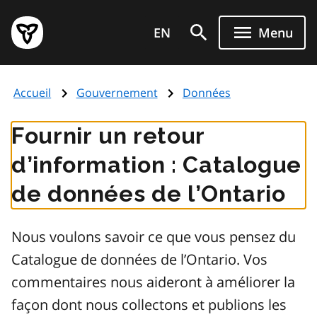
Aller
Page
au
EN
Menu
d'accueil
contenu
du
principal
gouvernement
Accueil
Gouvernement
Données
de
l'Ontario
Fournir un retour
d’information : Catalogue
de données de l’Ontario
Nous voulons savoir ce que vous pensez du
Catalogue de données de l’Ontario. Vos
commentaires nous aideront à améliorer la
façon dont nous collectons et publions les