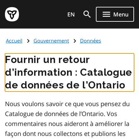
Aller
Page
au
EN
Menu
d'accueil
contenu
du
principal
gouvernement
Accueil
Gouvernement
Données
de
l'Ontario
Fournir un retour
d’information : Catalogue
de données de l’Ontario
Nous voulons savoir ce que vous pensez du
Catalogue de données de l’Ontario. Vos
commentaires nous aideront à améliorer la
façon dont nous collectons et publions les