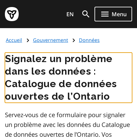
Aller
Page
au
EN
Menu
d'accueil
contenu
du
principal
gouvernement
Accueil
Gouvernement
Données
de
l'Ontario
Signalez un problème
dans les données :
Catalogue de données
ouvertes de l’Ontario
Servez-vous de ce formulaire pour signaler
un problème avec les données du Catalogue
de données ouvertes de l’Ontario. Vos