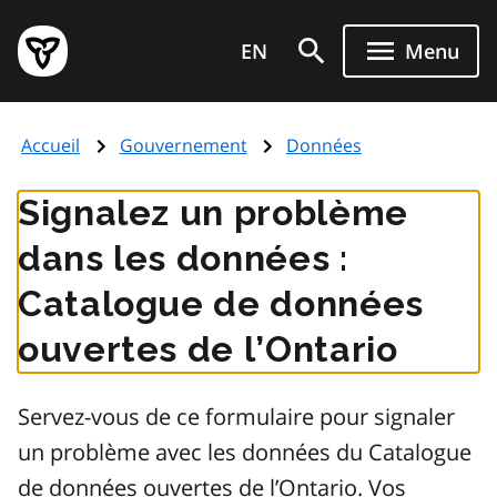
Aller
Page
au
EN
Menu
d'accueil
contenu
du
principal
gouvernement
Accueil
Gouvernement
Données
de
l'Ontario
Signalez un problème
dans les données :
Catalogue de données
ouvertes de l’Ontario
Servez-vous de ce formulaire pour signaler
un problème avec les données du Catalogue
de données ouvertes de l’Ontario. Vos