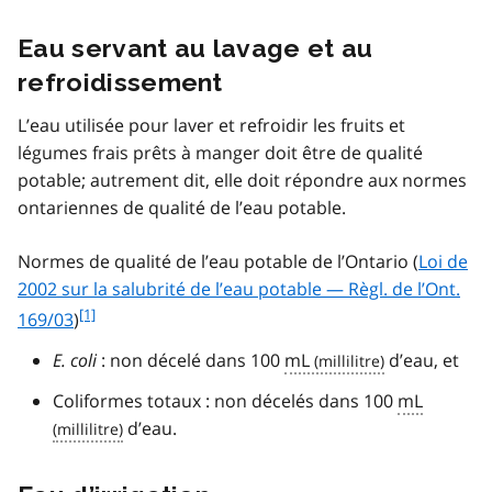
Eau servant au lavage et au
refroidissement
L’eau utilisée pour laver et refroidir les fruits et
légumes frais prêts à manger doit être de qualité
potable; autrement dit, elle doit répondre aux normes
ontariennes de qualité de l’eau potable.
Normes de qualité de l’eau potable de l’Ontario (
Loi de
2002 sur la salubrité de l’eau potable — Règl. de l’Ont.
f
[1]
169/03
)
o
E. coli
: non décelé dans 100
mL
d’eau, et
o
t
Coliformes totaux : non décelés dans 100
mL
n
d’eau.
o
t
e