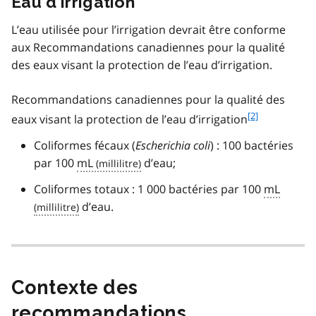
Eau d’irrigation
1
L’eau utilisée pour l’irrigation devrait être conforme
aux Recommandations canadiennes pour la qualité
des eaux visant la protection de l’eau d’irrigation.
Recommandations canadiennes pour la qualité des
f
[2]
eaux visant la protection de l’eau d’irrigation
o
Coliformes fécaux (
Escherichia coli
) : 100 bactéries
o
t
par 100
mL
d’eau;
n
Coliformes totaux : 1 000 bactéries par 100
mL
o
t
d’eau.
e
2
Contexte des
recommandations