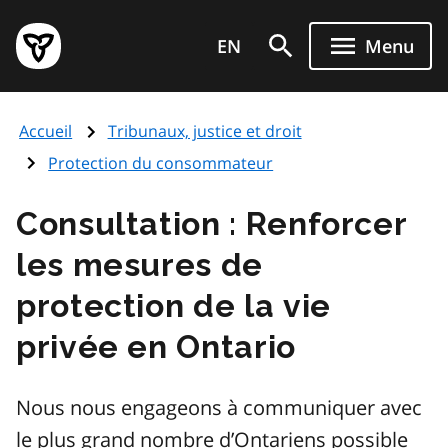
Aller
Page
au
EN
Menu
d'accueil
contenu
du
principal
gouvernement
Accueil
Tribunaux, justice et droit
de
l'Ontario
Protection du consommateur
Consultation : Renforcer
les mesures de
protection de la vie
privée en Ontario
Nous nous engageons à communiquer avec
le plus grand nombre d’Ontariens possible