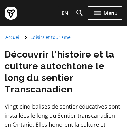
Aller
Page
au
EN
Menu
d'accueil
contenu
du
principal
gouvernement
Accueil
Loisirs et tourisme
de
l'Ontario
Découvrir l’histoire et la
culture autochtone le
long du sentier
Transcanadien
Vingt-cinq balises de sentier éducatives sont
installées le long du Sentier transcanadien
en Ontario. Elles honorent la culture et