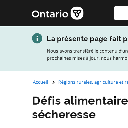
Aller
Reche
Page
au
d'accueil
contenu
du
principal
gouvernement
La présente page fait p
de
l'Ontario
Nous avons transféré le contenu d’un
prochaines mises à jour, nous harmo
Accueil
Régions rurales, agriculture et 
Défis alimentaire
sécheresse