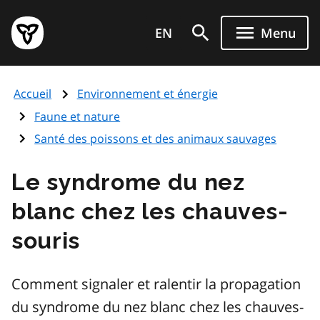
Aller
Page
au
EN
Menu
d'accueil
contenu
du
principal
gouvernement
Accueil
Environnement et énergie
de
l'Ontario
Faune et nature
Santé des poissons et des animaux sauvages
Le syndrome du nez
blanc chez les chauves-
souris
Comment signaler et ralentir la propagation
du syndrome du nez blanc chez les chauves-