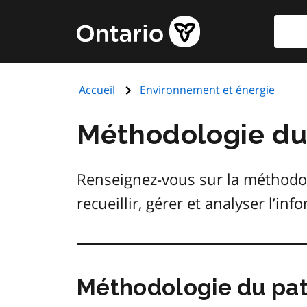
Aller
Reche
Page
au
d'accueil
contenu
du
principal
gouvernement
Accueil
Environnement et énergie
de
l'Ontario
Méthodologie du
Renseignez-vous sur la méthodolo
recueillir, gérer et analyser l’inf
Méthodologie du pat