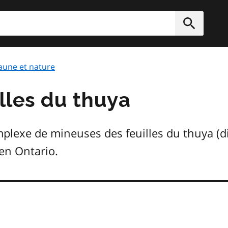
rcher
Soumett
aune et nature
lles du thuya
lexe de mineuses des feuilles du thuya (d
 en Ontario.