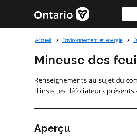
Aller
Reche
Page
au
d'accueil
contenu
du
principal
gouvernement
Accueil
Environnement et énergie
F
de
l'Ontario
Mineuse des feui
Renseignements au sujet du comp
d'insectes défoliateurs présents
Aperçu