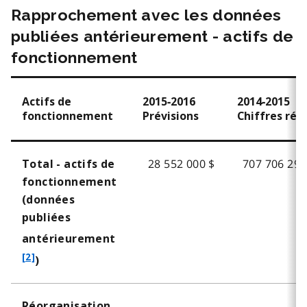
Rapprochement avec les données
publiées antérieurement - actifs de
fonctionnement
Actifs de
2015‑2016
2014‑2015
fonctionnement
Prévisions
Chiffres rée
28 552 000 $
707 706 294
Total - actifs de
fonctionnement
(données
publiées
f
antérieurement
o
[2]
)
o
t
Réorganisation
n