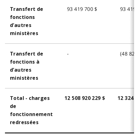
e
93 419 700 $
93 419 
Transfert de
1
fonctions
d’autres
ministères
-
(48 823
Transfert de
fonctions à
d’autres
ministères
Total - charges
12 508 920 229 $
12 324 8
de
fonctionnement
redressées