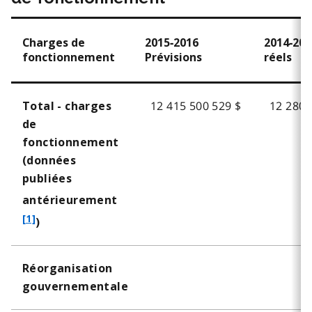
Charges de
2015‑2016
2014‑201
fonctionnement
Prévisions
réels
12 415 500 529 $
12 280 
Total - charges
de
fonctionnement
(données
publiées
f
antérieurement
o
[1]
)
o
t
Réorganisation
n
gouvernementale
o
t