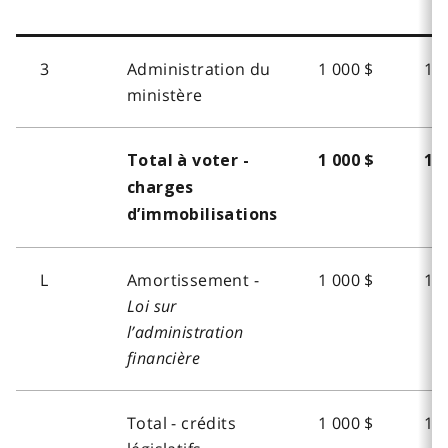
3
Administration du
1 000 $
1 0
ministère
Total à voter -
1 000 $
1 
charges
d’immobilisations
L
Amortissement -
1 000 $
1 0
Loi sur
l’administration
financière
Total - crédits
1 000 $
1 0