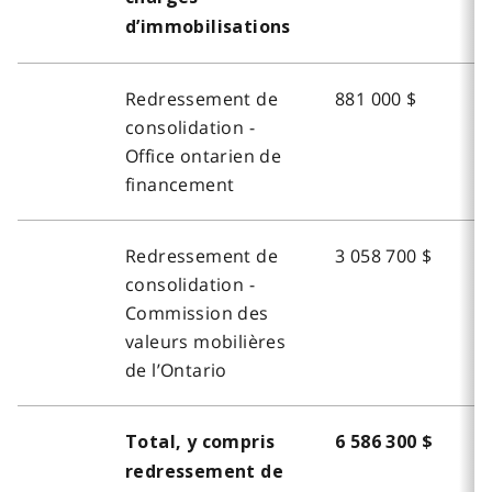
d’immobilisations
Redressement de
881 000 $
8
consolidation -
Office ontarien de
financement
Redressement de
3 058 700 $
2
consolidation -
Commission des
valeurs mobilières
de l’Ontario
Total, y compris
6 586 300 $
6
redressement de