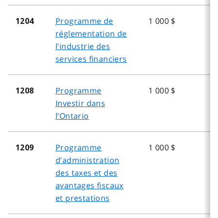
Programme de
1 000 $
1
1204
réglementation de
l’industrie des
services financiers
Programme
1 000 $
1
1208
Investir dans
l’Ontario
Programme
1 000 $
1
1209
d’administration
des taxes et des
avantages fiscaux
et prestations