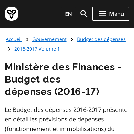
Aller
Page
au
EN
Menu
d'accueil
contenu
du
principal
gouvernement
Accueil
Gouvernement
Budget des dépenses
de
l'Ontario
2016-2017 Volume 1
Ministère des Finances -
Budget des
dépenses (2016-17)
Le Budget des dépenses 2016-2017 présente
en détail les prévisions de dépenses
(fonctionnement et immobilisations) du