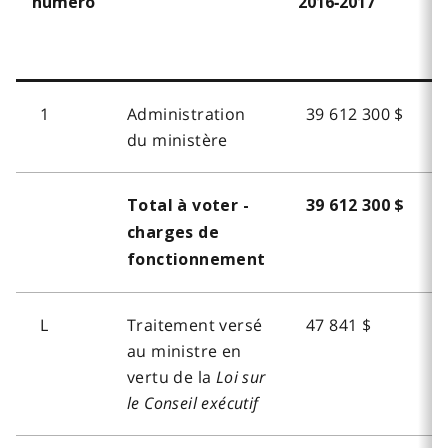
numero
2016‑2017
2
1
Administration
39 612 300 $
du ministère
Total à voter -
39 612 300 $
charges de
fonctionnement
L
Traitement versé
47 841 $
au ministre en
vertu de la
Loi sur
le Conseil exécutif