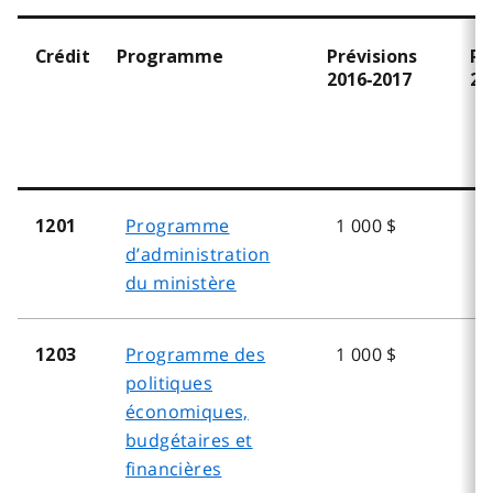
Crédit
Programme
Prévisions
Pr
2016‑2017
20
Programme
1 000 $
1
1201
d’administration
du ministère
Programme des
1 000 $
1
1203
politiques
économiques,
budgétaires et
financières