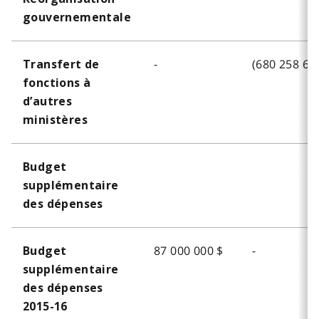
gouvernementale
o
t
e
-
(680 258 68
Transfert de
2
fonctions à
d’autres
ministères
Budget
supplémentaire
des dépenses
87 000 000 $
-
Budget
supplémentaire
des dépenses
2015-16