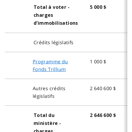
Total à voter -
5 000 $
5
charges
d’immobilisations
Crédits législatifs
Programme du
1 000 $
-
Fonds Trillium
Autres crédits
2 640 600 $
2
législatifs
Total du
2 646 600 $
2
ministère -
charges