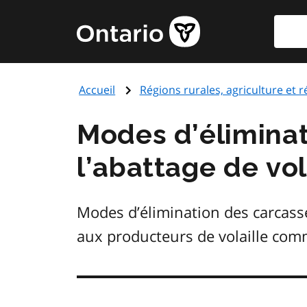
Aller
Reche
Page
au
d'accueil
contenu
du
principal
gouvernement
Accueil
Régions rurales, agriculture et 
de
l'Ontario
Modes d’éliminat
l’abattage de vol
Modes d’élimination des carcasse
aux producteurs de volaille comm