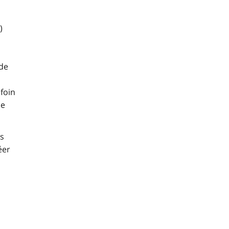
)
 de
foin
de
as
éer