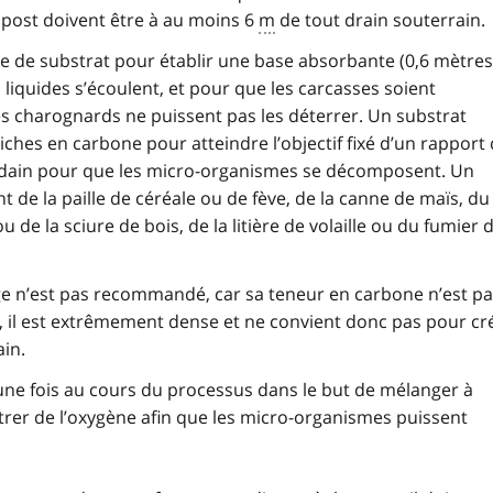
mpost doivent être à au moins 6
m
de tout drain souterrain.
me de substrat pour établir une base absorbante (0,6 mètres
s liquides s’écoulent, et pour que les carcasses soient
s charognards ne puissent pas les déterrer. Un substrat
ches en carbone pour atteindre l’objectif fixé d’un rapport
’andain pour que les micro-organismes se décomposent. Un
e la paille de céréale ou de fève, de la canne de maïs, du 
 de la sciure de bois, de la litière de volaille ou du fumier 
ge n’est pas recommandé, car sa teneur en carbone n’est p
ère, il est extrêmement dense et ne convient donc pas pour cr
in.
 une fois au cours du processus dans le but de mélanger à
étrer de l’oxygène afin que les micro-organismes puissent