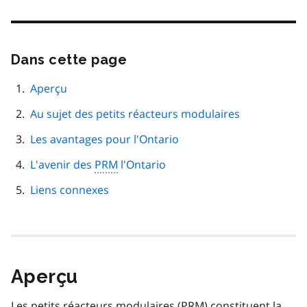
Dans cette page
Passer
cette
navigation
Aperçu
de
Au sujet des petits réacteurs modulaires
page
Les avantages pour l'Ontario
L'avenir des
PRM
l'Ontario
Liens connexes
Aperçu
Les petits réacteurs modulaires (
PRM
) constituent la