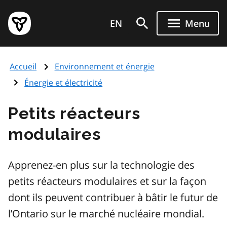
Aller
Page
au
EN
Menu
d'accueil
contenu
du
principal
gouvernement
Accueil
Environnement et énergie
de
l'Ontario
Énergie et électricité
Petits réacteurs
modulaires
Apprenez-en plus sur la technologie des
petits réacteurs modulaires et sur la façon
dont ils peuvent contribuer à bâtir le futur de
l’Ontario sur le marché nucléaire mondial.