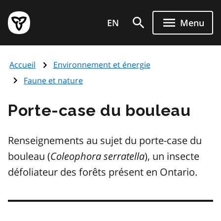
Aller
Page
au
EN
Menu
d'accueil
contenu
du
principal
gouvernement
Accueil
Environnement et énergie
de
l'Ontario
Faune et nature
Porte-case du bouleau
Renseignements au sujet du porte-case du
bouleau (
Coleophora serratella
), un insecte
défoliateur des forêts présent en Ontario.