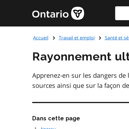
Aller
Reche
Page
au
d'accueil
contenu
du
principal
gouvernement
Accueil
Travail et emploi
Santé et sé
de
l'Ontario
Rayonnement ultr
Apprenez-en sur les dangers de l
sources ainsi que sur la façon de
Passer
Dans cette page
cette
navigation