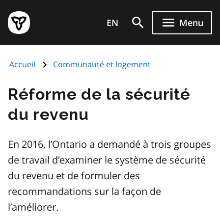
Aller
Page
au
EN
Menu
d'accueil
contenu
du
principal
gouvernement
Accueil
Communauté et logement
de
l'Ontario
Réforme de la sécurité
du revenu
En 2016, l’Ontario a demandé à trois groupes
de travail d’examiner le système de sécurité
du revenu et de formuler des
recommandations sur la façon de
l’améliorer.