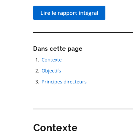
Lire le rapport intégral
Passer
Dans cette page
cette
navigation
Contexte
de
Objectifs
page
Principes directeurs
Contexte