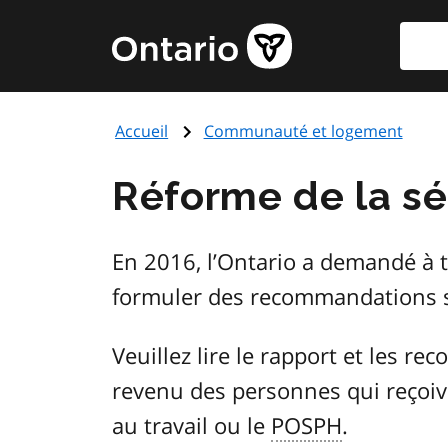
Aller
Reche
Page
au
d'accueil
contenu
du
principal
gouvernement
Accueil
Communauté et logement
de
l'Ontario
Réforme de la sé
En 2016, l’Ontario a demandé à t
formuler des recommandations su
Veuillez lire le rapport et les 
revenu des personnes qui reçoi
au travail ou le
POSPH
.