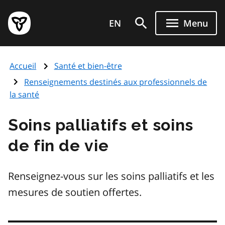
Aller
Page
au
EN
Menu
d'accueil
contenu
du
principal
gouvernement
Accueil
Santé et bien-être
de
l'Ontario
Renseignements destinés aux professionnels de
la santé
Soins palliatifs et soins
de fin de vie
Renseignez-vous sur les soins palliatifs et les
mesures de soutien offertes.