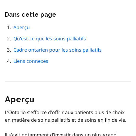
Dans cette page
Passer
cette
navigation
Aperçu
de
Qu’est-ce que les soins palliatifs
page
Cadre ontarien pour les soins palliatifs
Liens connexes
Aperçu
L’Ontario s’efforce d’offrir aux patients plus de choix
en matière de soins palliatifs et de soins en fin de vie.
Il s’agit notamment d’investir dans un plus grand