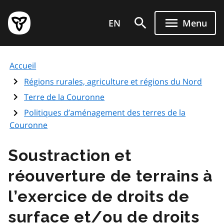
Aller
Page
au
EN
Menu
d'accueil
contenu
du
principal
gouvernement
Accueil
de
l'Ontario
Régions rurales, agriculture et régions du Nord
Terre de la Couronne
Politiques d’aménagement des terres de la
Couronne
Soustraction et
réouverture de terrains à
l’exercice de droits de
surface et/ou de droits