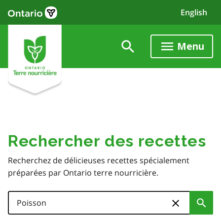
Skip
English
to
main
content
Menu
Rechercher des recettes
Recherchez de délicieuses recettes spécialement
préparées par Ontario terre nourricière.
Search
Sub
Skip