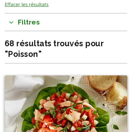
Effacer les résultats
to
results
Filtres
68
résultats trouvés pour
"
Poisson
"
Il y a eu un changement dans le contenu en raison du filt