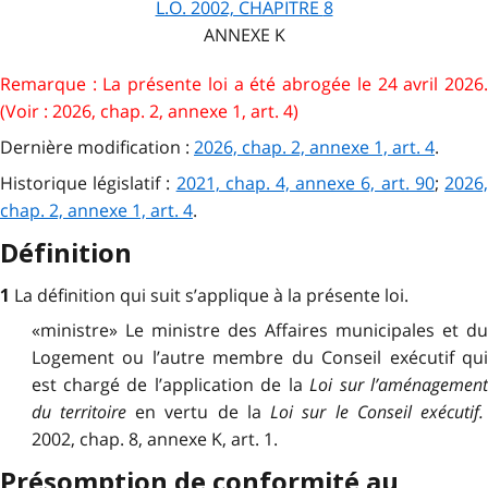
L.O. 2002, CHAPITRE
8
ANNEXE K
Remarque : La présente loi a été abrogée le 24 avril 2026.
(Voir : 2026, chap. 2, annexe 1, art. 4)
Dernière modification :
2026, chap. 2, annexe 1, art. 4
.
Historique législatif :
2021, chap. 4, annexe 6, art. 90
;
2026
chap. 2, annexe 1, art. 4
.
Définition
La définition qui suit s’applique à la présente loi.
1
«ministre» Le ministre des Affaires municipales et du
Logement ou l’autre membre du Conseil exécutif qui
est chargé de l’application de la
Loi sur l’aménagemen
du territoire
en vertu de la
Loi sur le Conseil exécutif.
2002, chap. 8, annexe K, art. 1.
Présomption de conformité au