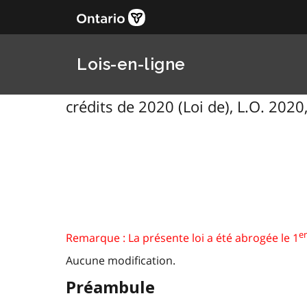
Lois-en-ligne
crédits de 2020 (Loi de), L.O. 2020,
er
Remarque : La présente loi a été abrogée le 1
Aucune modification.
Préambule