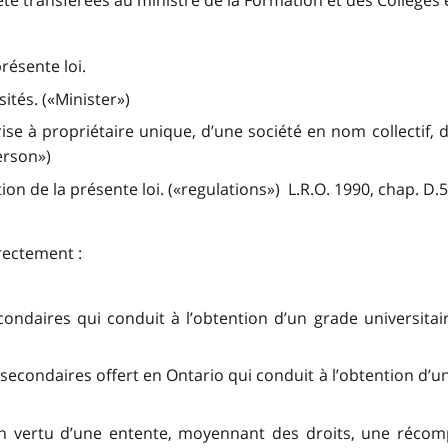
té transférées au ministre de la Formation et des Collèges 
résente loi.
ités. («Minister»)
e à propriétaire unique, d’une société en nom collectif, d
erson»)
n de la présente loi. («regulations») L.R.O. 1990, chap. D.5, 
rectement :
ondaires qui conduit à l’obtention d’un grade universita
condaires offert en Ontario qui conduit à l’obtention d’u
en vertu d’une entente, moyennant des droits, une récom