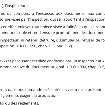
), l’inspecteur :
ivres de comptes, à l’encaisse, aux documents, aux compt
nne visée par l’inspection, qui se rapportent à l’inspection
et effet, enlever toute pièce visée à l’alinéa a) qui se rappo
dement une copie et rend ensuite promptement les documents
l’inspecteur, ni retenir, détruire, dissimuler ou refuser d
spection. L.R.O. 1990, chap. D.5, par. 5 (2).
(2) et paraissant certifiée conforme par un inspecteur aux f
comme preuve du document original. L.R.O. 1990, chap. D.5, p
ents dans une demande présentée en vertu de la présente 
 règlements exigent la production;
 loi ou des règlements,