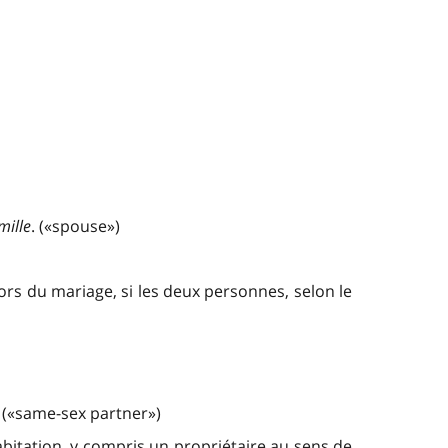
mille
. («spouse»)
s du mariage, si les deux personnes, selon le
. («same-sex partner»)
abitation, y compris un propriétaire au sens de