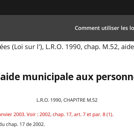
Comment utiliser les lo
es (Loi sur l'), L.R.O. 1990, chap. M.52, a
l’aide municipale aux person
L.R.O. 1990, CHAPITRE M.52
nvier 2003. Voir : 2002, chap. 17, art. 7 et par. 8 (1).
7 du chap. 17 de 2002.