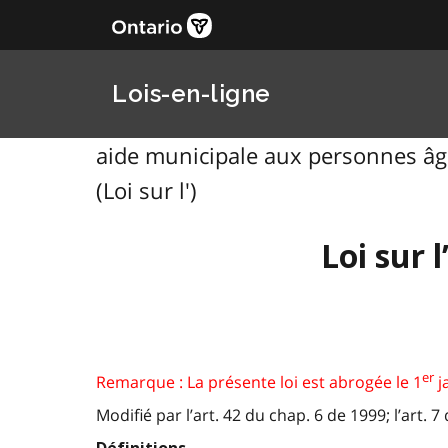
Lois-en-ligne
aide municipale aux personnes âgé
(Loi sur l')
Loi sur 
er
Remarque : La présente loi est abrogée le 1
ja
Modifié par l’art. 42 du chap. 6 de 1999; l’art. 