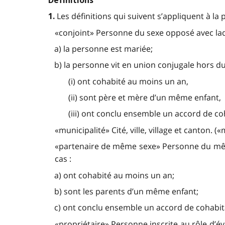
Définitions
Les définitions qui suivent s’appliquent à la p
1.
«conjoint» Personne du sexe opposé avec laque
a) la personne est mariée;
b) la personne vit en union conjugale hors du
(i) ont cohabité au moins un an,
(ii) sont père et mère d’un même enfant,
(iii) ont conclu ensemble un accord de coh
«municipalité» Cité, ville, village et canton. («
«partenaire de même sexe» Personne du même 
cas :
a) ont cohabité au moins un an;
b) sont les parents d’un même enfant;
c) ont conclu ensemble un accord de cohabitat
«propriétaire» Personne inscrite au rôle d’é