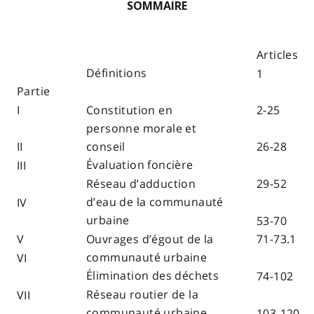
SOMMAIRE
Articles
Définitions
1
Partie
I
Constitution en
2-25
personne morale et
conseil
II
26-28
Évaluation foncière
III
Réseau d’adduction
29-52
d’eau de la communauté
IV
urbaine
53-70
Ouvrages d’égout de la
V
71-73.1
communauté urbaine
VI
Élimination des déchets
74-102
Réseau routier de la
VII
communauté urbaine
103-120